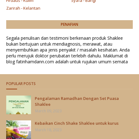
Firdaus - Kulim
Syafa - Bangi
Zarirah - Kelantan
PENAFIAN
Segala penulisan dan testimoni berkenaan produk Shaklee
bukan bertujuan untuk mendiagnosis, merawat, atau
menyembuhkan apa jenis penyakit / masalah kesihatan. Anda
perlu merujuk doktor perubatan terlebih dahulu. Maklumat di
blog fatinhamdann.com adalah untuk rujukan umum semata
POPULAR POSTS
Pengalaman Ramadhan Dengan Set Puasa
Shaklee
March 09, 2023
Kebaikan Cinch Shake Shaklee untuk kurus
March 18, 2023