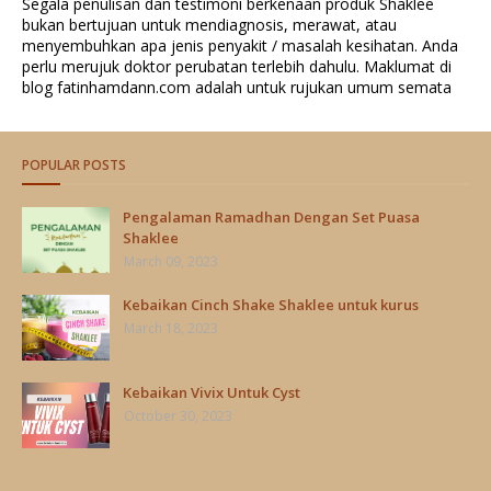
Segala penulisan dan testimoni berkenaan produk Shaklee
bukan bertujuan untuk mendiagnosis, merawat, atau
menyembuhkan apa jenis penyakit / masalah kesihatan. Anda
perlu merujuk doktor perubatan terlebih dahulu. Maklumat di
blog fatinhamdann.com adalah untuk rujukan umum semata
POPULAR POSTS
Pengalaman Ramadhan Dengan Set Puasa
Shaklee
March 09, 2023
Kebaikan Cinch Shake Shaklee untuk kurus
March 18, 2023
Kebaikan Vivix Untuk Cyst
October 30, 2023