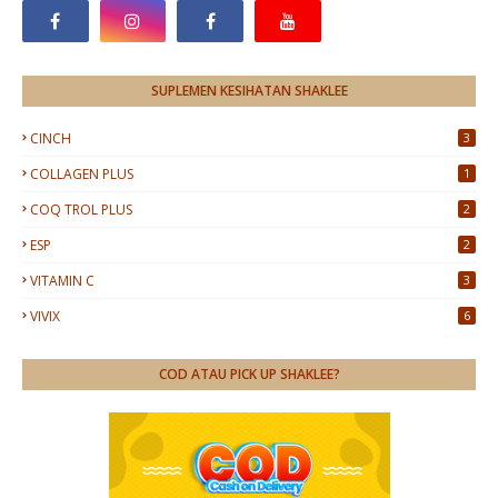
SUPLEMEN KESIHATAN SHAKLEE
CINCH
3
COLLAGEN PLUS
1
COQ TROL PLUS
2
ESP
2
VITAMIN C
3
VIVIX
6
COD ATAU PICK UP SHAKLEE?