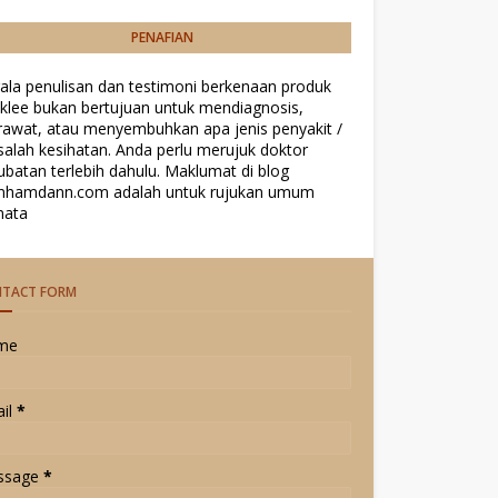
PENAFIAN
ala penulisan dan testimoni berkenaan produk
klee bukan bertujuan untuk mendiagnosis,
awat, atau menyembuhkan apa jenis penyakit /
alah kesihatan. Anda perlu merujuk doktor
ubatan terlebih dahulu. Maklumat di blog
inhamdann.com adalah untuk rujukan umum
mata
TACT FORM
me
il
*
ssage
*