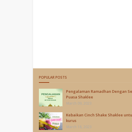
POPULAR POSTS
Pengalaman Ramadhan Dengan Se
Puasa Shaklee
March 09, 2023
Kebaikan Cinch Shake Shaklee unt
kurus
March 18, 2023