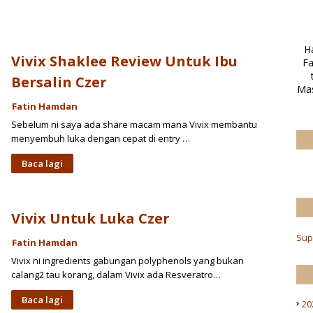
H
Vivix Shaklee Review Untuk Ibu
Fa
Bersalin Czer
Mas
Fatin Hamdan
Sebelum ni saya ada share macam mana Vivix membantu
menyembuh luka dengan cepat di entry …
Baca lagi
Vivix Untuk Luka Czer
Sup
Fatin Hamdan
Vivix ni ingredients gabungan polyphenols yang bukan
calang2 tau korang, dalam Vivix ada Resveratro…
Baca lagi
20