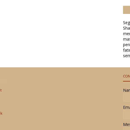
Seg
Sha
mer
mas
per
fat
se
CON
t
Na
Ema
uk
Me