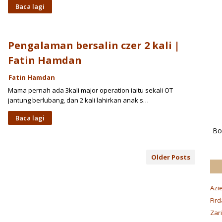
Baca lagi
Pengalaman bersalin czer 2 kali |
Fatin Hamdan
Fatin Hamdan
Mama pernah ada 3kali major operation iaitu sekali OT
jantung berlubang, dan 2 kali lahirkan anak s…
Baca lagi
Bo
Older Posts
Azie
Fird
Zar