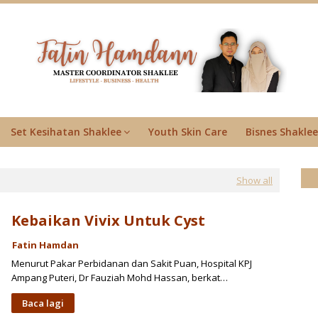
Set Kesihatan Shaklee
Youth Skin Care
Bisnes Shaklee
Show all
Kebaikan Vivix Untuk Cyst
Fatin Hamdan
Menurut Pakar Perbidanan dan Sakit Puan, Hospital KPJ
Ampang Puteri, Dr Fauziah Mohd Hassan, berkat…
Baca lagi