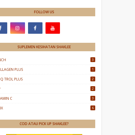
FOLLOW US
SUPLEMEN KESIHATAN SHAKLEE
NCH
3
LLAGEN PLUS
1
Q TROL PLUS
2
P
2
TAMIN C
3
IX
6
COD ATAU PICK UP SHAKLEE?