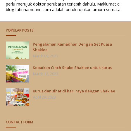
perlu merujuk doktor perubatan terlebih dahulu. Maklumat di
blog fatinhamdann.com adalah untuk rujukan umum semata
POPULAR POSTS
Pengalaman Ramadhan Dengan Set Puasa
Shaklee
March 09, 2023
Kebaikan Cinch Shake Shaklee untuk kurus
March 18, 2023
Kurus dan sihat di hari raya dengan Shaklee
April 29, 2023
CONTACT FORM