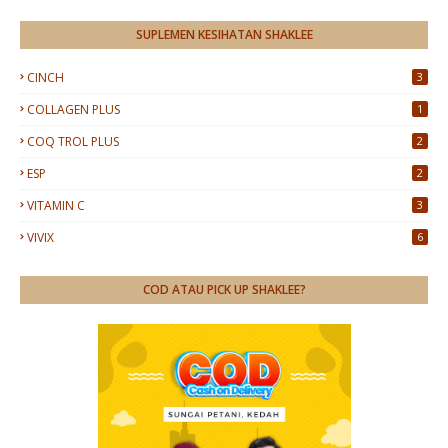
SUPLEMEN KESIHATAN SHAKLEE
CINCH
3
COLLAGEN PLUS
1
COQ TROL PLUS
2
ESP
2
VITAMIN C
3
VIVIX
6
COD ATAU PICK UP SHAKLEE?